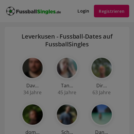
Login
Registrieren
Leverkusen - Fussball-Dates auf
FussballSingles
Dav…
Tan…
Dir…
34 Jahre
45 Jahre
63 Jahre
dom…
Sch…
Dan…