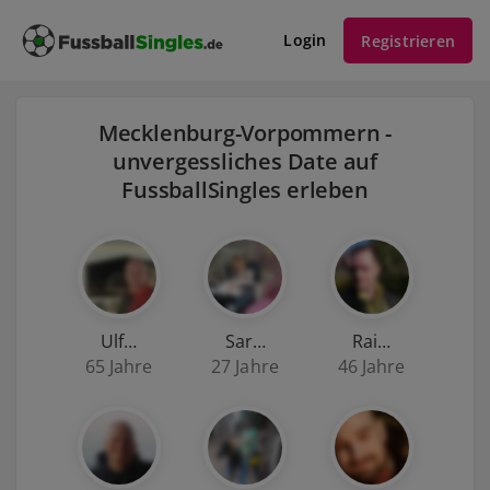
Login
Registrieren
Mecklenburg-Vorpommern -
unvergessliches Date auf
FussballSingles erleben
Ulf…
Sar…
Rai…
65 Jahre
27 Jahre
46 Jahre